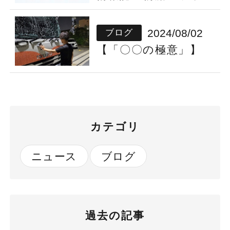
ン」に夏場のドリン
ク支給についての記
2024/08/02
ブログ
事が掲載されました
【「〇〇の極意」】
カテゴリ
ニュース
ブログ
過去の記事