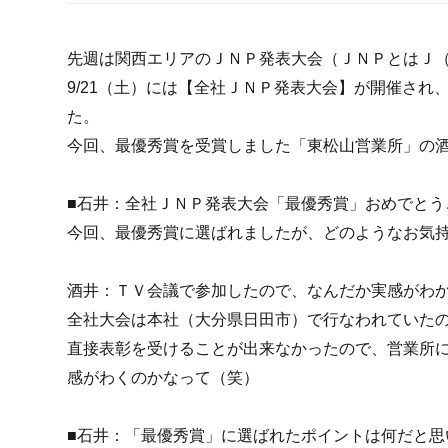
先週は関西エリアのＪＮＰ発表大会（ＪＮＰとはＪ
9/21（土）には【全社ＪＮＰ発表大会】が開催さ
た。
今回、最優秀賞を受賞しました「東松山営業所」の
■石井：全社ＪＮＰ発表大会「最優秀賞」おめでとう
今回、最優秀賞に選ばれましたが、どのようなお気
酒井：ＴＶ会議で参加したので、なんだか実感がわ
全社大会は本社（大分県日田市）で行なわれていた
直接表彰を受けることが出来なかったので、営業所
感がわくのかなって（笑）
■石井：「最優秀賞」に選ばれたポイントは何だと思