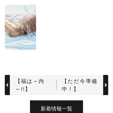
【福は～内
【ただ今準備
～!!】
中！】
新着情報一覧