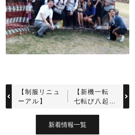
【制服リニュ
【新機一転
ーアル】
七転び八起
き！！】
新着情報一覧