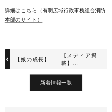
詳細はこちら（有明広域行政事務組合消防
本部のサイト）
【メディア掲
【娘の成長】
載】
LogisticsToday
公式Youtubeチ
新着情報一覧
ャンネルに代表
取締役社長 河
野逸郎のインタ
ビュー動画（第