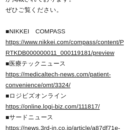
ぜひご覧ください。
■NIKKEI COMPASS
https://www.nikkei.com/compass/content/P
RTKDB000000011_000119181/preview
■医療テックニュース
https://medicaltech-news.com/patient-
convenience/omt/3324/
■ロジビズオンライン
https://online.logi-biz.com/111817/
■サードニュース
https://news.3rd-in.co.jp/article/a87df71e-