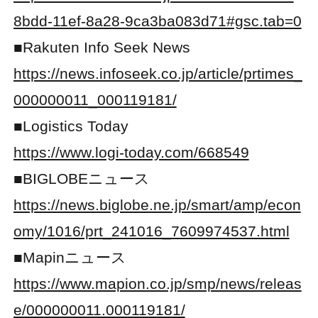
8bdd-11ef-8a28-9ca3ba083d71#gsc.tab=0
■Rakuten Info Seek News
https://news.infoseek.co.jp/article/prtimes_
000000011_000119181/
■Logistics Today
https://www.logi-today.com/668549
■BIGLOBEニュース
https://news.biglobe.ne.jp/smart/amp/econ
omy/1016/prt_241016_7609974537.html
■Mapinニュース
https://www.mapion.co.jp/smp/news/releas
e/000000011.000119181/