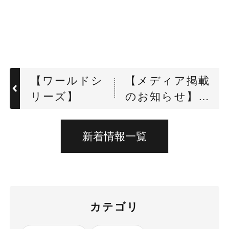
【ワールドシ
【メディア掲載
リーズ】
のお知らせ】
LogisticsToday
様にて当社社長
新着情報一覧
河野が登壇した
10月18日（金）
物流DX未来会議
についての記事
カテゴリ
が掲載されまし
た