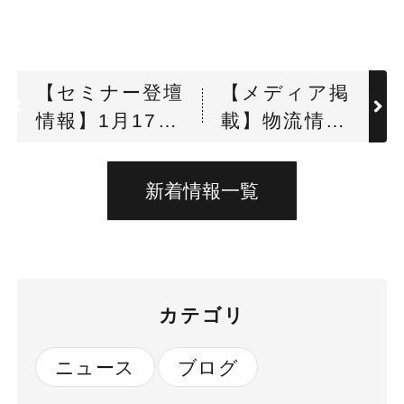
【セミナー登壇
【メディア掲
情報】1月17日
載】物流情報
(金)LOGISTICS
誌「輸送経
TODAY様主催
済」に2024
新着情報一覧
「2024年問題
年12月11日
を現場から打破
（水）に開催
せよ〜“トラッ
された”建ネ
ク予約受付シス
ット ノウハ
カテゴリ
テム”を超える
ウ勉強会”の
継続的な物流連
記事が掲載さ
ニュース
ブログ
携の新戦略〜」
れました
に代表取締役社