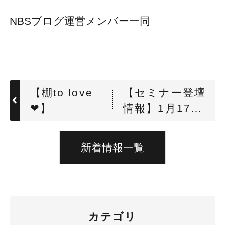
NBSブログ運営メンバー一同
【棚to love
【セミナー登壇
❤】
情報】1月17日
(金)LOGISTICS
TODAY様主催
新着情報一覧
「2024年問題
を現場から打破
せよ〜“トラッ
ク予約受付シス
カテゴリ
テム”を超える