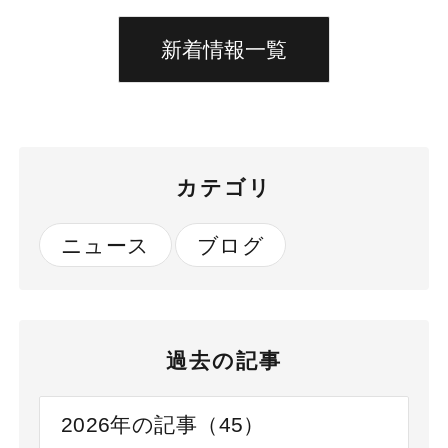
（金）放送
（金）放送予
「NHK 首都
定「NHK 首
新着情報一覧
圏情報 ネタ
都圏情報 ネ
ドリ！」の記
タドリ！」に
事にNBSの
てイーメデ
取り組みが紹
ィカルを活用
カテゴリ
介されまし
した血圧管理
た
の取り組みが
ニュース
ブログ
紹介されます
過去の記事
2026年の記事（45）