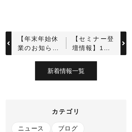
【年末年始休
【セミナー登
業のお知ら
壇情報】12
せ】
月15日(金)物
流セミナーに
新着情報一覧
代表取締役社
長 河野逸郎
が登壇しまし
た
カテゴリ
ニュース
ブログ