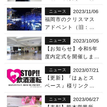
セミナー」に河野が
2023/11/06
ニュース
登壇しました
福岡市のクリスマス
アドベント（旧：福
岡クリスマスマーケ
2023/10/05
ニュース
ット）に協賛してい
【お知らせ】令和5年
ます
度内定式を開催しまし
た
2023/07/21
ニュース
【更新】『はぁとス
ペース』様リンクバ
ナーを設置いたしま
2023/06/27
ニュース
した。