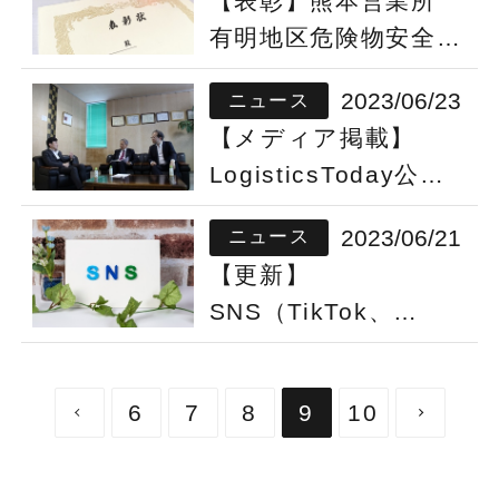
【表彰】熊本営業所
有明地区危険物安全協
会の事業所団体表彰を
2023/06/23
ニュース
受賞しました
【メディア掲載】
LogisticsToday公式
Youtubeチャンネル
2023/06/21
ニュース
に代表取締役社長 河
【更新】
野逸郎のインタビュ
SNS（TikTok、
ー動画（第４弾）が公
Twitter、Instagram、
開されました
Youtube）へのリンク
6
7
8
9
10
を設置しました